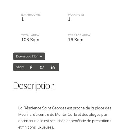
BATHROOM(S)
PARKING(S)
1
1
TOTAL AREA
TERRACE AREA
103 Sqm
16 Sqm
Download PDF
Share
Description
La Résidence Saint Georges est proche de la place des
Moulins, du centre de Monte-Carlo et des plages par
ascenseur, elle est sécurisée et bénéficie de prestations
et finitions luxueuses.