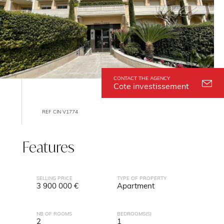
CONTACT THE AGENCY
Cote investissement
REF CIN V1774
Features
SELLING PRICE
TYPE OF PROPERTY
3 900 000 €
Apartment
NB OF ROOMS
BEDROOMS(S)
2
1