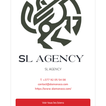
SL AGENCY
T. +377 92 05 54 08
contact@slamonaco.com
https://www.slamonaco.com/
Voir tous les biens