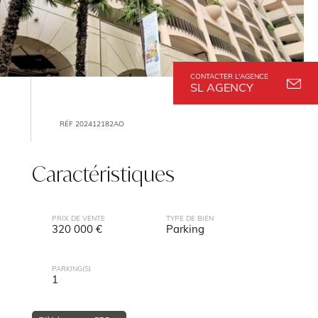
CONTACTER L'AGENCE
SL AGENCY
RÉF 202412182AO
Caractéristiques
PRIX DE VENTE
TYPE DE BIEN
320 000 €
Parking
PARKING(S)
1