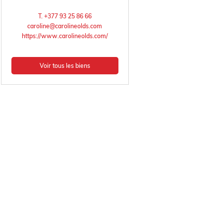
T. +377 93 25 86 66
caroline@carolineolds.com
https://www.carolineolds.com/
Voir tous les biens