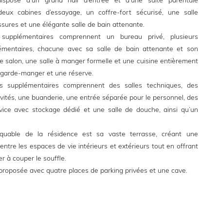
ispose d’un grand hall d’entrée et d’une suite parentale
eux cabines d’essayage, un coffre-fort sécurisé, une salle
sures et une élégante salle de bain attenante.
supplémentaires comprennent un bureau privé, plusieurs
mentaires, chacune avec sa salle de bain attenante et son
te salon, une salle à manger formelle et une cuisine entièrement
 garde-manger et une réserve.
s supplémentaires comprennent des salles techniques, des
nvités, une buanderie, une entrée séparée pour le personnel, des
vice avec stockage dédié et une salle de douche, ainsi qu’un
quable de la résidence est sa vaste terrasse, créant une
entre les espaces de vie intérieurs et extérieurs tout en offrant
r à couper le souffle.
 proposée avec quatre places de parking privées et une cave.