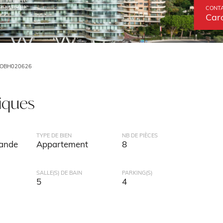
CONTA
Caro
COBH020626
tiques
TYPE DE BIEN
NB DE PIÈCES
mande
Appartement
8
SALLE(S) DE BAIN
PARKING(S)
5
4