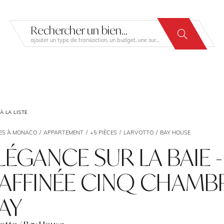
Rechercher un bien...
ajouter un type de transaction, un budget, une surface…
 LA LISTE
ES À MONACO
APPARTEMENT
+5 PIÈCES
LARVOTTO
BAY HOUSE
LÉGANCE SUR LA BAIE 
AFFINÉE CINQ CHAMB
AY