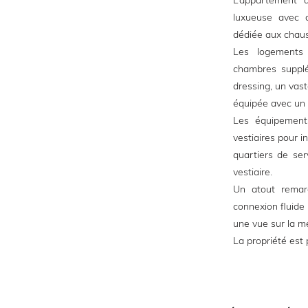
L’appartement d
luxueuse avec d
dédiée aux chaus
Les logements 
chambres supplé
dressing, un vas
équipée avec un
Les équipement
vestiaires pour i
quartiers de ser
vestiaire.
Un atout remar
connexion fluide 
une vue sur la me
La propriété est