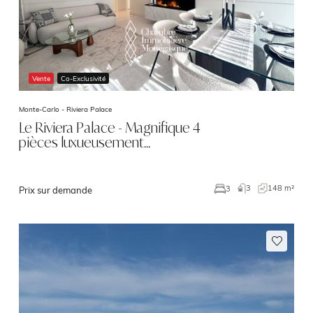
Vente
Co-Exclusivité
Monte-Carlo -
Riviera Palace
Le Riviera Palace - Magnifique 4
pièces luxueusement…
3
148 m²
3
Prix sur demande