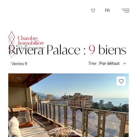
Panneau de gestion des cookies
FR
Riviera Palace :
9
biens
Trier :
Par défaut
Ventes
9