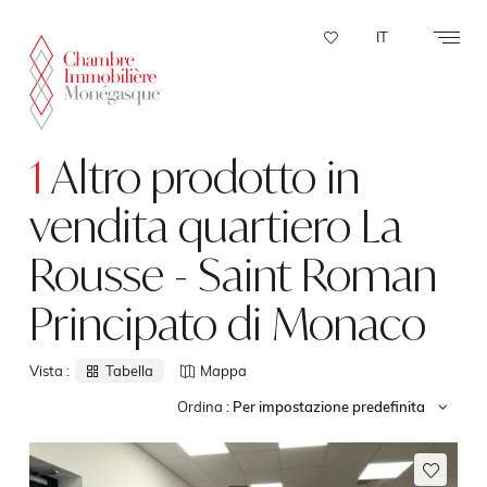
Pannello di gestione dei cookies
IT
1
Altro prodotto in
vendita quartiero La
Rousse - Saint Roman
Principato di Monaco
Vista :
Tabella
Mappa
Ordina :
Per impostazione predefinita